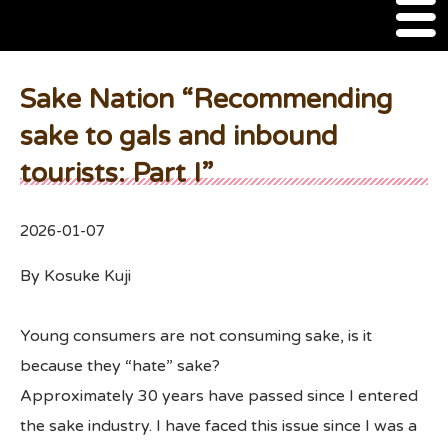
M
e
n
About Us
u
Sake Nation “Recommending
SSSIA Membership
sake to gals and inbound
tourists: Part I”
Event
2022 Ca Sake Tasting
2026-01-07
2020 CA Sake Challenge
By Kosuke Kuji
2019 CA Sake Challenge
Young consumers are not consuming sake, is it
2013-2014 Sake Tasting
because they “hate” sake?
World Sake Day
Approximately 30 years have passed since I entered
the sake industry. I have faced this issue since I was a
Sake Video