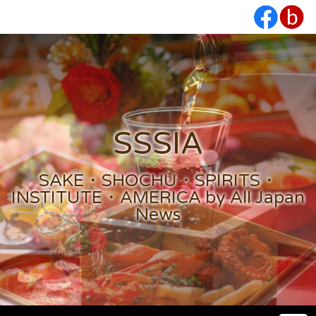
SSSIA
SAKE・SHOCHU・SPIRITS・
INSTITUTE・AMERICA by All Japan
News