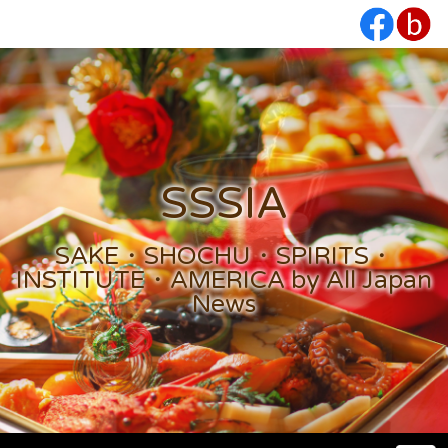
SSSIA
SAKE・SHOCHU・SPIRITS・
INSTITUTE・AMERICA by All Japan
News