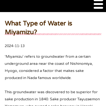
M
e
n
About Us
u
What Type of Water is
SSSIA Membership
Miyamizu?
Event
2024-11-13
2022 Ca Sake Tasting
‘Miyamizu’ refers to groundwater from a certain
2020 CA Sake Challenge
underground area near the coast of Nishinomiya,
Hyogo, considered a factor that makes sake
2019 CA Sake Challenge
produced in Nada famous worldwide.
2013-2014 Sake Tasting
This groundwater was discovered to be superior for
World Sake Day
sake production in 1840. Sake producer Tayuzaemon
Sake Video