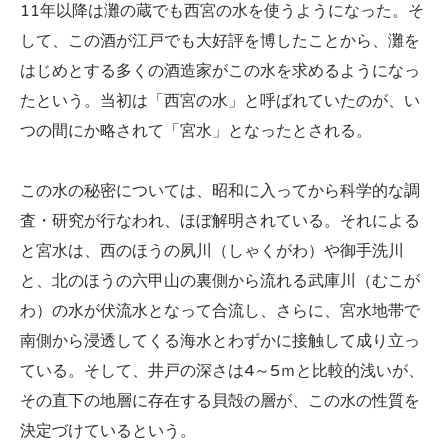
11年以降は灘の蔵でも西宮の水を使うようになった。そ
して、この酒が江戸でも大好評を博したことから、灘を
はじめとする多くの酒造家がこの水を求めるようになっ
たという。当初は「西宮の水」と呼ばれていたのが、い
つの間にか略されて「宮水」となったとされる。
この水の秘密については、昭和に入ってから科学的な調
査・研究が行なわれ、ほぼ解明されている。それによる
と宮水は、西のほうの夙川（しゃくがわ）や御手洗川
と、北のほうの六甲山の裏側から流れる武庫川（むこが
わ）の水が伏流水となって合流し、さらに、宮水地帯で
南側から浸透してくる海水とわずかに接触して成り立っ
ている。そして、井戸の深さは4～5ｍと比較的浅いが、
その直下の地層に存在する貝殻の層が、この水の性質を
決定づけているという。