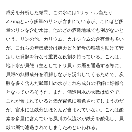
成分を分析した結果、この水には1リットル当たり
2.7mgという多量のリンが含まれているが、これほど多
量のリンを含む水は、他のどの酒造地域でも例がないと
いう。リンの他、カリウム、カルシウムの含有量も多い
が、これらの無機成分は麹カビと酵母の増殖を助けて安
定した発酵を行なう重要な役割を持っている。これは、
地下水が貝殻（主としてトリ貝）の層を通過する際に、
貝殻の無機成分を溶解しながら湧出してくるためで、炭
酸を多く含んだ武庫川の水がこれら成分の溶解に好都合
となっているそうだ。また、酒造用水の大敵は鉄分で、
これが含まれていると酒が褐色に着色されてしまうのだ
が、宮水には鉄分はほとんど含まれていない。これは酸
素を多量に含んでいる夙川の伏流水が鉄分を酸化し、貝
殻の層で濾過されてしまうためといわれる。