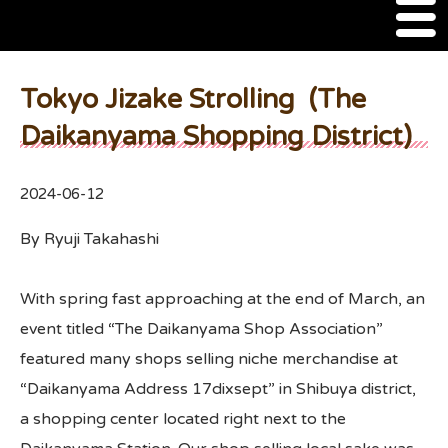
M
e
n
About Us
u
Tokyo Jizake Strolling (The
SSSIA Membership
Daikanyama Shopping District)
Event
2024-06-12
2022 Ca Sake Tasting
By Ryuji Takahashi
2020 CA Sake Challenge
With spring fast approaching at the end of March, an
2019 CA Sake Challenge
event titled “The Daikanyama Shop Association”
2013-2014 Sake Tasting
featured many shops selling niche merchandise at
“Daikanyama Address 17dixsept” in Shibuya district,
World Sake Day
a shopping center located right next to the
Sake Video