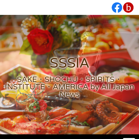
SSSIA
SAKE・SHOCHU・SPIRITS・
INSTITUTE・AMERICA by All Japan
News