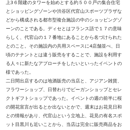
上3６階建のタワーを始めとする約５００戸の集合住宅
とショッピングゾーンや渋谷区代官山スポーツプラザな
どから構成される都市型複合施設の中のショッピングゾ
ーンのことである。ディセとはフランス語で１７の意味
らしく、代官山の１７番地にあることから名づけられた
とのこと。その施設内の共用スペースに4店舗並べ、日
頃のテナントとは違う販売をすることで、施設を利用す
る人々に新たなアプローチをしたいといったイベントの
様であった。
二日間出店するのは地酒販売の当店と、アジアン雑貨、
フラワーショップ、日替わりでビーガンショップとセレ
クトギフトショップであった。イベントの週の前半に桜
の開花宣言が出るとか出ないとかで、週末はお花見日和
との情報があり、代官山という立地上、花見の有名スポ
ット目黒川も近いことから、当店は完全に販売商品をお