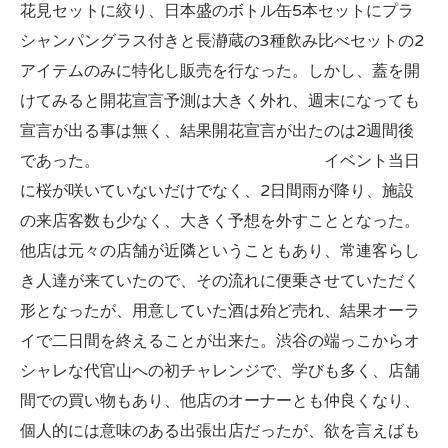
花見セットに絞り、日本盛のボトル缶5本セットにプラ
シャンパングラス付きと長瀞蔵の3種飲み比べセットの2
アイテムのみに特化し販売を行なった。しかし、蓋を開
けてみると開花宣言予測は大きく外れ、週末になっても
宣言が出る事は無く、結果開花宣言が出たのは2週間後
であった。 イベント当日
に桜が咲いていないだけでなく、2日間雨が降り、施設
の来店客数も少なく、大きく予想を外すこととなった。
他店は元々の店舗が近隣ということもあり、常連客らし
き人達が来ていたので、その流れに便乗させていただく
形となったが、用意していた酒は殆ど売れ、結果オーラ
イで二日間を終えることが出来た。渋谷の端っこからオ
シャレな代官山への初チャレンジで、学びも多く、店舗
間での買い物もあり、他店のオーナーとも仲良くなり、
個人的には意味のある出張出店だったが、欲を言えばも